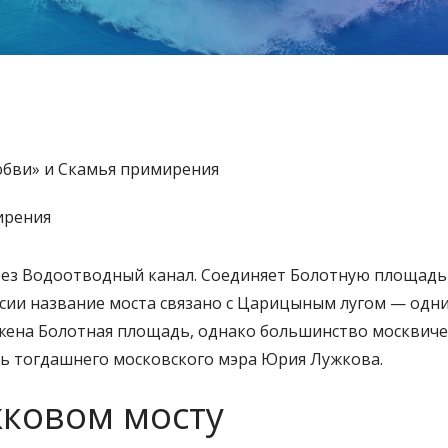
юбви» и Скамья примирения
рез Водоотводный канал. Соединяет Болотную площадь
ии название моста связано с Царицыным лугом — одн
ожена Болотная площадь, однако большинство москвиче
сть тогдашнего московского мэра Юрия Лужкова.
жковом мосту