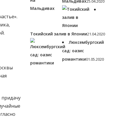
Мальдивах
25.04.2020
астье».
ика,
й.
Токийский залив в Японии
21.04.2020
Люксембургский
сад: оазис
романтики
01.05.2020
Москвы
ная
в придачу
случайные
огласно