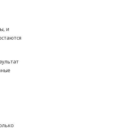
ы, и
остаются
езультат
аные
олько