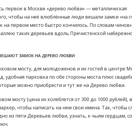
ось первое в Москве «дерево любви» — металлическая
ого, чтобы на неё влюблённые люди вешали замки «на сч
ак на первом место быстро кончилось. По словам чиновн
аллею таких деревьев вдоль Пречистенской набережно
ЕШАЮТ ЗАМОК НА ДЕРЕВО ЛЮБВИ
жковом мосту, для молодоженов и их гостей в центре 
д, удобная парковка по обе стороны моста плюс свадеб
которые можно приобрести и тут же на Дерево любви.
м мосту (цена их колеблется от 300 до 1000 рублей), 
маркер, чтобы написать на нем свои имена. Так, чтобы 
но из пяти Деревьев любви, узнать, к чьим сердцам, с
люч.