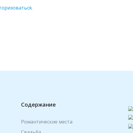
торизоваться
.
Содержание
Романтические места
Свадьба