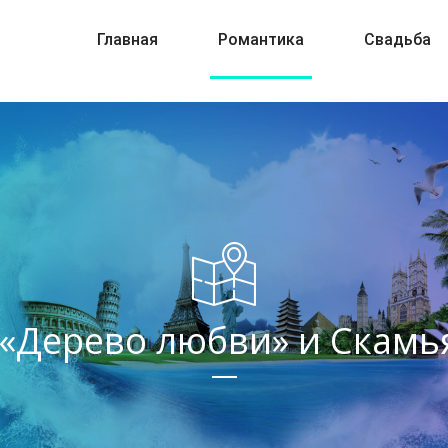
Главная
Романтика
Свадьба
 «Дерево любви» и Скам