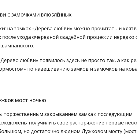
БВИ С ЗАМОЧКАМИ ВЛЮБЛЁННЫХ
и: на замках «Дерева любви» можно прочитать и клятв
ях после ухода очередной свадебной процессии нередко 
и шампанского.
Дерево любви» появилось здесь не просто так, а как р
Гормостом» по навешиванию замков и замочков на ков
УЖКОВ МОСТ НОЧЬЮ
зы торжественным закрыванием замка с последующим
молодожены получили в свое распоряжение первые неск
большом, но достаточно людном Лужковом мосту (мост