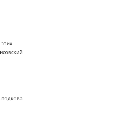
 этих
рисовский
в-подкова