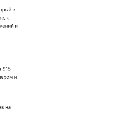
орый в
е, к
жений и
т 915
чером и
ев на