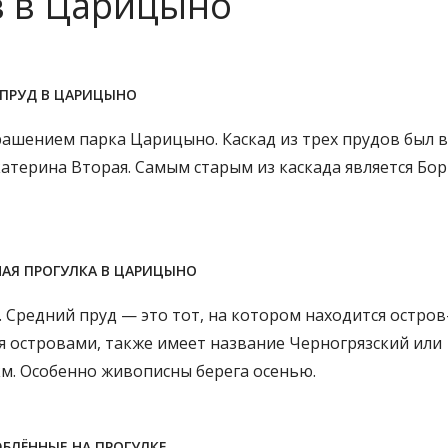
ов в Царицыно
ПРУД В ЦАРИЦЫНО
ашением парка Царицыно. Каскад из трех прудов был в
катерина Вторая. Самым старым из каскада является Бо
НАЯ ПРОГУЛКА В ЦАРИЦЫНО
 Средний пруд — это тот, на котором находится остро
мя островами, также имеет название Черногрязский или
км. Особенно живописны берега осенью.
БЛЁННЫЕ НА ПРОГУЛКЕ