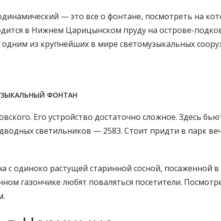
инамический — это все о фонтане, посмотреть на кот
одится в Нижнем Царицынском пруду на острове-подков
ся одним из крупнейших в мире светомузыкальных соору
ЗЫКАЛЬНЫЙ ФОНТАН
вского. Его устройство достаточно сложное. Здесь бью
одводных светильников — 2583. Стоит придти в парк ве
а с одиноко растущей старинной сосной, посаженной в
енном газончике любят поваляться посетители. Посмотр
м.