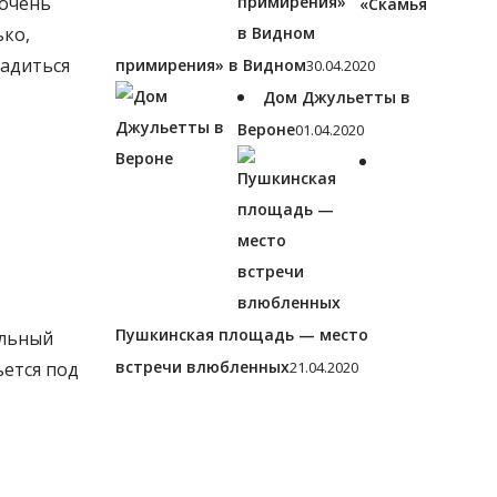
 очень
«Скамья
ько,
ладиться
примирения» в Видном
30.04.2020
Дом Джульетты в
Вероне
01.04.2020
Пушкинская площадь — место
альный
встречи влюбленных
ьется под
21.04.2020