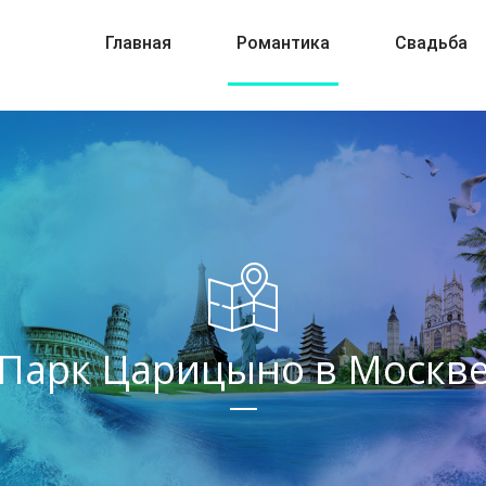
Главная
Романтика
Свадьба
Парк Царицыно в Москв