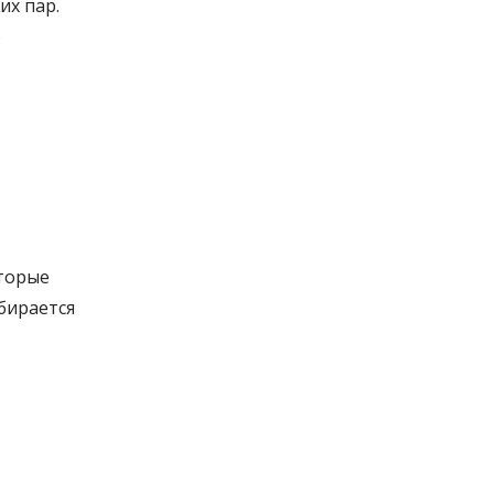
их пар.
ю
оторые
бирается