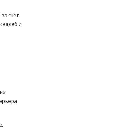
 за счёт
 свадеб и
их
терьера
е.