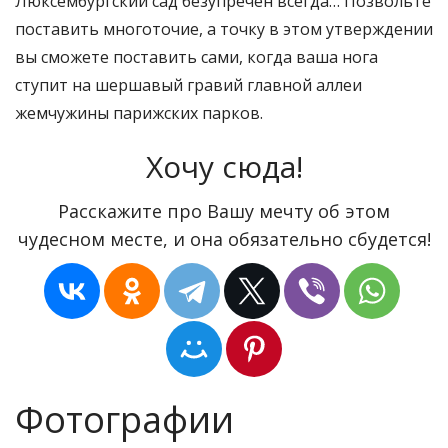
ЛЮКСЕМБУРГСКИЙ САД
Люксембургский парк — оазис мира и покоя. Его
окружают шумные оживленные улицы Парижа. Это
райское место — одно из самых романтичных на
земле.
Люксембургский сад безупречен всегда… Позвольте
поставить многоточие, а точку в этом утверждении
вы сможете поставить сами, когда ваша нога
ступит на шершавый гравий главной аллеи
жемчужины парижских парков.
Хочу сюда!