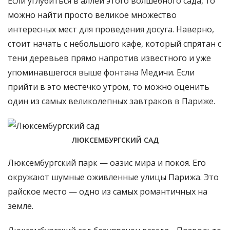
чудесный проспект, обрамленный деревьями, —
проспект Обсерватории. Здесь, в зелени деревьев,
находится изящный фонтан, который венчает
группа женских фигур, которые символизируют
четыре части света.
ФОНТАН «ЧЕТЫРЕ ЧАСТИ СВЕТА»
Если углубиться в аллеи этого волшебного сада, то
можно найти просто великое множество
интересных мест для проведения досуга. Наверно,
стоит начать с небольшого кафе, который спрятан с
тени деревьев прямо напротив известного и уже
упоминавшегося выше фонтана Медичи. Если
прийти в это местечко утром, то можно оценить
один из самых великолепных завтраков в Париже.