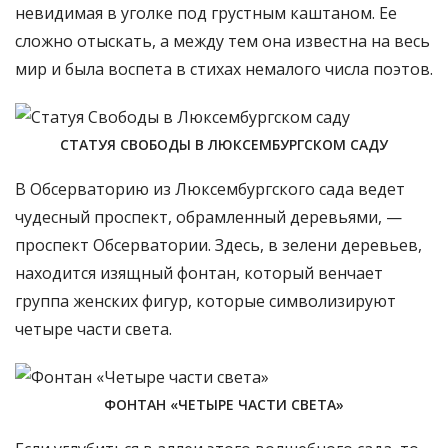
ФОНТАН МЕДИЧИ
Помимо всего этого, парк полон интересными
статуями, которые с одной стороны просто
добавляют дизайнерской идеи к постановке
растений и цветов, а с другой некоторые из них
являются маленькими частичками великого
французского наследия. К примеру, статуя
Шотландской королевы Марии Стюарт стоит почти
невидимая в уголке под грустным каштаном. Ее
сложно отыскать, а между тем она известна на весь
мир и была воспета в стихах немалого числа поэтов.
СТАТУЯ СВОБОДЫ В ЛЮКСЕМБУРГСКОМ САДУ
В Обсерваторию из Люксембургского сада ведет