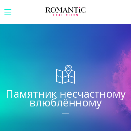
Памятник несчастному
влюблённому